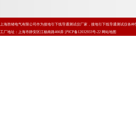
上海胜绪电气有限公司作为接地引下线导通测试仪厂家，接地引下线导通测试仪各种
工厂地址：上海市静安区江杨南路466弄
沪ICP备12032933号-22
网站地图