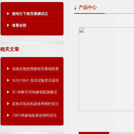
产品中心
接地引下线导通测试仪
查看全部
相关文章
浅谈定期使用接地导通电阻测
试仪的重要性
5kVA/50kV 高压试验变压器技
术参数
ZC-90数字式绝缘电阻测量仪
技术规格
直热式电加热器使用维护及注
意事项
15KV绝缘电阻表使用时应注
意什么？