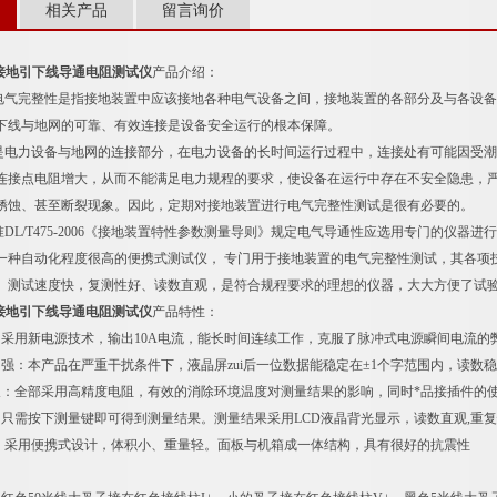
相关产品
留言询价
用途接地引下线导通电阻测试仪
产品介绍：
气完整性是指接地装置中应该接地各种电气设备之间，接地装置的各部分及与各设备
下线与地网的可靠、有效连接是设备安全运行的根本保障。
电力设备与地网的连接部分，在电力设备的长时间运行过程中，连接处有可能因受潮
连接点电阻增大，从而不能满足电力规程的要求，使设备在运行中存在不安全隐患，
锈蚀、甚至断裂现象。因此，定期对接地装置进行电气完整性测试是很有必要的。
L/T475-2006《接地装置特性参数测量导则》规定电气导通性应选用专门的仪器进
一种自动化程度很高的便携式测试仪，
专门用于接地装置的电气完整性测试，其各项
、测试速度快，复测性好、读数直观，是符合规程要求的理想的仪器，大大方便了试
用途接地引下线导通电阻测试仪
产品特性：
：采用新电源技术，输出10A电流，能长时间连续工作，克服了脉冲式电源瞬间电流
力强：本产品在严重干扰条件下，液晶屏zui后一位数据能稳定在±1个字范围内，读数
长：全部采用高精度电阻，有效的消除环境温度对测量结果的影响，同时*品接插件的
：只需按下测量键即可得到测量结果。测量结果采用LCD液晶背光显示，读数直观,重
：
采用便携式设计，体积小、重量轻。面板与机箱成一体结构，具有很好的抗震性