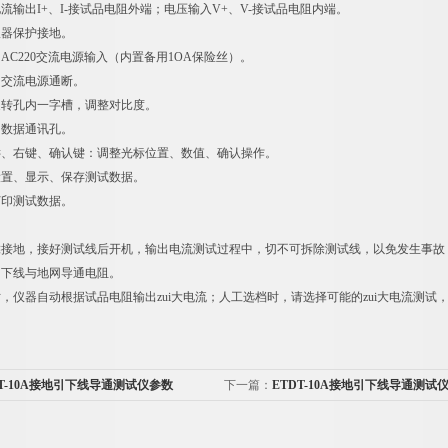
流输出I+、I-接试品电阻外端；电压输入V+、V-接试品电阻内端。
仪器保护接地。
AC220交流电源输入（内置备用1OA保险丝）。
：交流电源通断。
旋转孔内一字槽，调整对比度。
：数据通讯孔。
键、右键、确认键：调整光标位置、数值、确认操作。
设置、显示、保存测试数据。
打印测试数据。
靠接地，接好测试线后开机，输出电流测试过程中，切不可拆除测试线，以免发生事故
引下线与地网导通电阻。
时，仪器自动根据试品电阻输出zui大电流；人工选档时，请选择可能的zui大电流测试
DT-10A接地引下线导通测试仪参数
下一篇：
ETDT-10A接地引下线导通测试