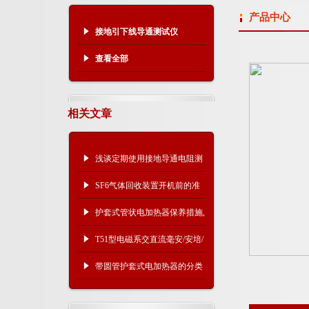
产品中心
接地引下线导通测试仪
查看全部
相关文章
浅谈定期使用接地导通电阻测
试仪的重要性
SF6气体回收装置开机前的准
备工作
护套式管状电加热器保养措施,
快来了解一下！
T51型电磁系交直流毫安/安培/
伏特表
带圆管护套式电加热器的分类