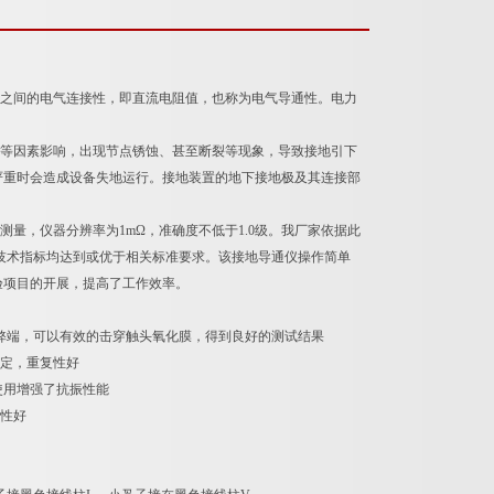
之间的电气连接性，即直流电阻值，也称为电气导通性。电力
等因素影响，出现节点锈蚀、甚至断裂等现象，导致接地引下
严重时会造成设备失地运行。接地装置的地下接地极及其连接部
行测量，仪器分辨率为1mΩ，准确度不低于1.0级。我厂家依据此
技术指标均达到或优于相关标准要求。该接地导通仪操作简单
验项目的开展，提高了工作效率。
的弊端，可以有效的击穿触头氧化膜，得到良好的测试结果
稳定，重复性好
使用增强了抗振性能
复性好