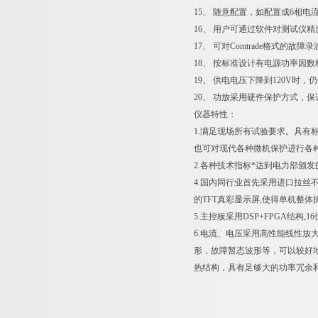
15、 随意配置，如配置成6相电
16、 用户可通过软件对测试仪
17、 可对Comtrade格式的故
18、 按标准设计有电源功率因
19、 供电电压下降到120V时
20、 功放采用硬件保护方式，
仪器特性：
1.满足现场所有试验要求。具有标
也可对现代各种微机保护进行各
2.各种技术指标*达到电力部颁发的
4.国内同行业首先采用进口拉丝不
的TFT真彩显示屏,使得单机整体
5.主控板采用DSP+FPGA结构
6.电流、电压采用高性能线性
形，故障暂态波形等，可以较好
热结构，具有足够大的功率冗余