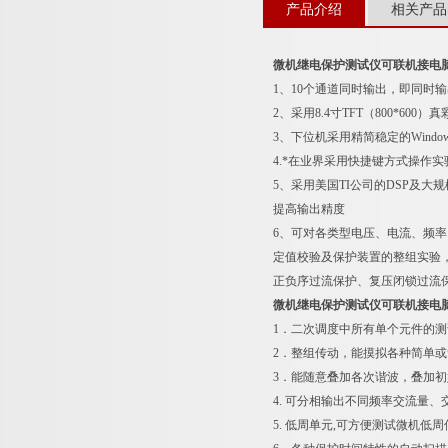
产品介绍
相关产品
微机继电保护测试仪可联机接电脑
1、10个通道同时输出，即同时输出
2、采用8.4寸TFT（800*
3、下位机采用精简稳定的Wind
4.*在业界采用快捷键方式操作
5、采用美国TI公司的DSP及大
提高输出精度
6、可对各类型电压、电流、频
定值校验及保护装置的整组实验
正负序过流保护、复压闭锁过流
微机继电保护测试仪可联机接电脑
1．二次调度中所有单个元件的测
2．整组传动，能摸拟各种简单或
3．能随意叠加各次谐波，叠加
4. 可分相输出不同频率交流量、
5. 低周单元,可方便测试微机低