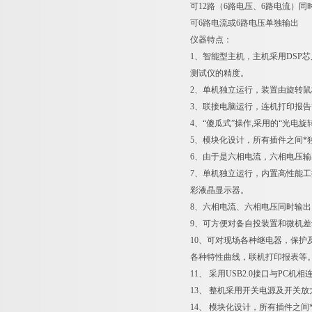
可12路（6路电压、6路电流）同
可6路电流或6路电压单独输出
仪器特点：
1、智能型主机，主机采用DSP芯
测试仪的精度。
2、单机独立运行，装置由旋转
3、联接电脑运行，连机打印报告
4、“傻瓜式”操作,采用的“光电
5、模块化设计，所有插件之间
6、由于是六相电流，六相电压
7、单机独立运行，内置高性能工控机
彩液晶显示器。
8、六相电流、六相电压同时输出
9、可方便对备自投装置和微机
10、可对现场各种继电器，保
各种特性曲线，联机打印报表等
11、 采用USB2.0接口与PC
13、 整机采用开关电源及开关
14、 模块化设计，所有插件之