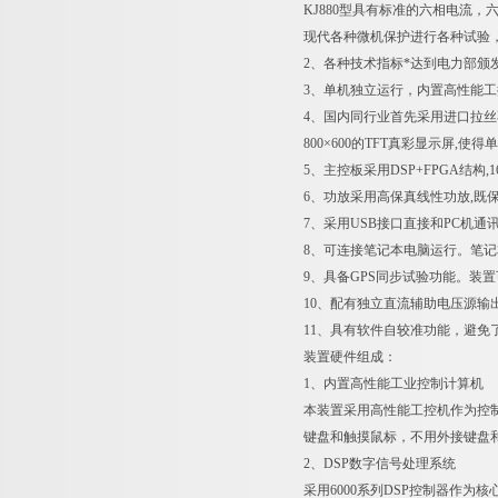
KJ880型具有标准的六相电流，
现代各种微机保护进行各种试验
2、各种技术指标*达到电力部颁发
3、单机独立运行，内置高性能工控机，
4、国内同行业首先采用进口拉丝
800×600的TFT真彩显示屏,
5、主控板采用DSP+FPGA结构
6、功放采用高保真线性功放,既
7、采用USB接口直接和PC机
8、可连接笔记本电脑运行。笔
9、具备GPS同步试验功能。装置
10、配有独立直流辅助电压源输出
11、具有软件自较准功能，避
装置硬件组成：
1、内置高性能工业控制计算机
本装置采用高性能工控机作为控制计算机
键盘和触摸鼠标，不用外接键盘
2、DSP数字信号处理系统
采用6000系列DSP控制器作