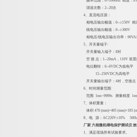
频率范围：0--1000Hz 精度：0.0
谐波次数：2--20次
4、直流电压源：
相电压输出幅值：0--±150V 精度
线电压输出幅值：0--±300V
相电压/线电压输出功率：90VA/1
5、开关量端子:
开关量输入端子：8对
空 接 点：1--20mA，110V 
电位翻转：0--6VDC为低电平
15--250VDC为高电平
开关量输出端子：4对，空接点，遮断
6、时间测量范围:
范围 1ms~9999s 测量精度 1m
7、体积重量：
体积 470 (mm)×405 (mm)×185 
8、电 源：AC220V±10% 50Hz
厂家 六相微机继电保护测试仪 
1、满足现场所有试验要求。