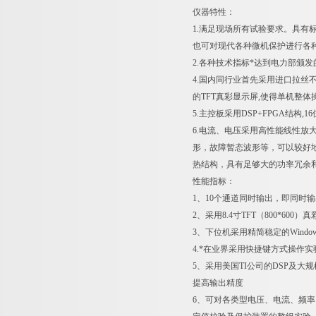
仪器特性：
1.满足现场所有试验要求。具有标
也可对现代各种微机保护进行各
2.各种技术指标*达到电力部颁发的
4.国内同行业首先采用进口拉丝不
的TFT真彩显示屏,使得单机整体
5.主控板采用DSP+FPGA结构
6.电流、电压采用高性能线性
形，故障暂态波形等，可以较好
热结构，具有足够大的功率冗余
性能指标：
1、10个通道同时输出，即同时输出
2、采用8.4寸TFT（800*
3、下位机采用精简稳定的Wind
4.*在业界采用快捷键方式操作
5、采用美国TI公司的DSP及大
提高输出精度
6、可对各类型电压、电流、频