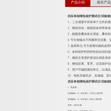
产品介绍
相关产品
供应单相继电保护测试仪/试验箱
1．二次调度中所有单个元件的测
2．整组传动，能摸拟各种简单或
3．能随意叠加各次谐波，叠加
4. 可分相输出不同频率交流量、
5. 低周单元,可方便测试微机低
6．各种保护时间特性的自动扫
7．微机主变保护差动比例及谐
8．整组距离、零序、过流保护
9．用户可编程测试单元，以满
10．电机失磁失步、反激磁、逆
供应单相继电保护测试仪/试验箱
1、电流源：
交流幅值：0～40A/相 0～120A/三相并联
直流幅值：0—30A/相 0—90A/三相并联
功率：400VA/相