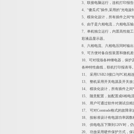
3、联接电脑运行，连机打印报告
4、“傻瓜式”操作,采用的“光电
5、模块化设计，所有插件之间
6、由于是六相电流，六相电压
7、单机独立运行，内置高性能工控机
彩液晶显示器。
8、六相电流、六相电压同时输出
9、可方便对备自投装置和微机
10、可对现场各种继电器，保
各种特性曲线，联机打印报表等
11、 采用USB2.0接口与PC
13、 整机采用开关电源及开关
14、 模块化设计，所有插件之
15、 随意配置，如配置成6相电
16、 用户可通过软件对测试仪
17、 可对Comtrade格式的故
18、 按标准设计有电源功率因
19、 供电电压下降到120V时
20、 功放采用硬件保护方式，