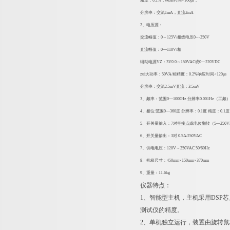
精度：0.2%，响应时间<160μs，
分辨率：交流1mA，直流2mA
2、电压源：
交流幅值：0～125V/相线电压0---250V
直流幅值：0—110V/相
辅助电源VZ：3V0 0～150VAC或0—220VDC
zui大功率：50VA/相精度：0.2%响应时间<120μs
分辨率：交流2.5mV直流：3.5mV
3、频率：范围0—1000Hz 分辨率0.001Hz（工频）
4、相位:范围0—360度 分辨率：0.1度 精度：0.1度
5、开关量输入：7对空接点或电位翻转（5—250V
6、开关量输出：3对 0.5A/250VAC
7、供电电压：120V～250VAC 50/60Hz
8、机箱尺寸：450mm×150mm×370mm
9、重量：11.6kg
仪器特点：
1、智能型主机，主机采用DSP芯
测试仪的精度。
2、单机独立运行，装置由旋转