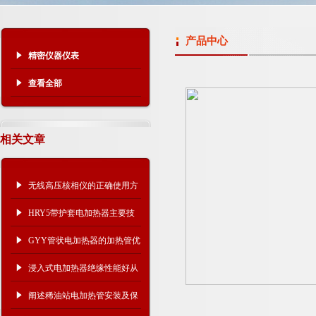
产品中心
精密仪器仪表
查看全部
相关文章
无线高压核相仪的正确使用方
法及其维护保养
HRY5带护套电加热器主要技
术参数
GYY管状电加热器的加热管优
势
浸入式电加热器绝缘性能好从
哪些方面体现
阐述稀油站电加热管安装及保