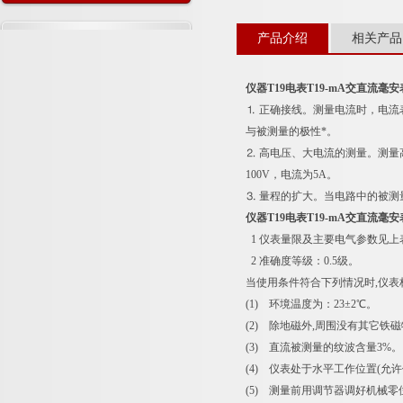
存知识
产品介绍
相关产品
仪器T19电表T19-mA交直流毫安
⒈ 正确接线。测量电流时，电
与被测量的极性*。
⒉ 高电压、大电流的测量。测
100V，电流为5A。
⒊ 量程的扩大。当电路中的被
仪器T19电表T19-mA交直流毫安
1 仪表量限及主要电气参数见上
2 准确度等级：0.5级。
当使用条件符合下列情况时,仪表
(1) 环境温度为：23±2℃。
(2) 除地磁外,周围没有其它铁
(3) 直流被测量的纹波含量3%。
(4) 仪表处于水平工作位置(允许偏
(5) 测量前用调节器调好机械零