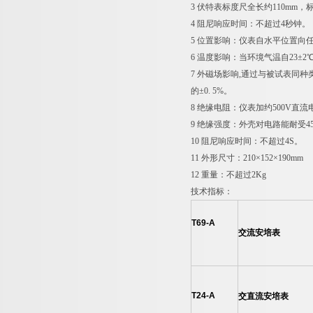
3 伏特表标度尺全长约110mm
4 阻尼响应时间：不超过4秒钟。
5 位置影响：仪表自水平位置向任
6 温度影响：当环境气温自23±2℃
7 外磁场影响,通过与被试表同种
的±0. 5%。
8 绝缘电阻：仪表加约500V直流电
9 绝缘强度：外壳对电路能耐受45~
10 阻尼响应时间：不超过4S。
11 外形尺寸：210×152×190mm
12 重量：不超过2Kg
技术指标：
T69-A
交流安培表
T24-A
交直流安培表