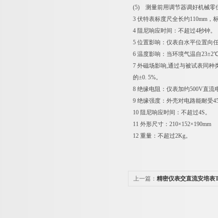
(5) 测量前用调节器调好机械零
3 伏特表标度尺全长约110mm
4 阻尼响应时间：不超过4秒钟。
5 位置影响：仪表自水平位置向任
6 温度影响：当环境气温自23±2℃
7 外磁场影响,通过与被试表同种
的±0. 5%。
8 绝缘电阻：仪表加约500V直流电
9 绝缘强度：外壳对电路能耐受45~
10 阻尼响应时间：不超过4S。
11 外形尺寸：210×152×190mm
12 重量：不超过2Kg。
上一篇：
精密仪表交直流安培表T51