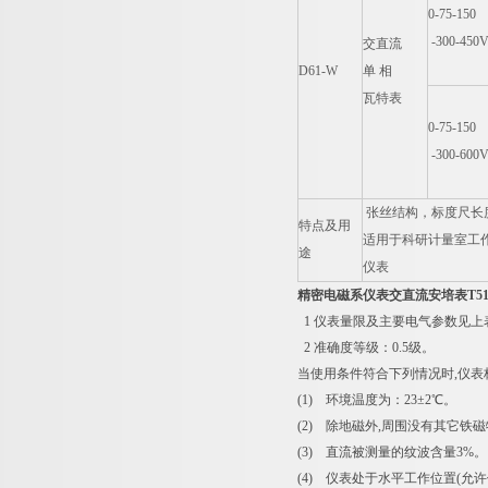
0-75-150
-300-450
交直流
D61-W
单 相
瓦特表
0-75-150
-300-600
张丝结构，标度尺长度150m
特点及用
适用于科研计量室工作
途
仪表
精密电磁系仪表交直流安培表T51-
1 仪表量限及主要电气参数见上
2 准确度等级：0.5级。
当使用条件符合下列情况时,仪表
(1) 环境温度为：23±2℃。
(2) 除地磁外,周围没有其它铁
(3) 直流被测量的纹波含量3%。
(4) 仪表处于水平工作位置(允许偏