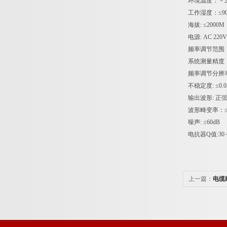
环境温度：－2
工作湿度：≤9
海拔: ≤2000M
电源: AC 22
频率调节范围：
系统测量精度：
频率调节分辨率：
不稳定度: ≤0.0
输出波形: 正
波形畸变率：≤0
噪声: ≤60dB
电抗器Q值:30～
上一篇：
电缆