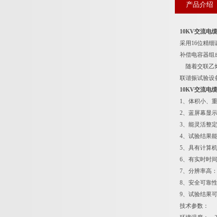
产品介绍
10KV交流
采用16位精
补偿电容器组
随着交联乙烯
联谐振试验设
10KV交流
1、体积小、
2、蓝屏幕显
3、能灵活整
4、试验结果
5、具有计算
6、有实时时间
7、分辨率高：
8、安全可靠
9、试验结果
技术参数：