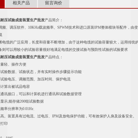
相关产品
留言询价
电缆耐压试验成套装置生产批发
产品简介：
细调频、调压软件、10KHz载波频率、SPWM技术和进口原装IPM整体模块等配件
成
电缆的广泛应用，长度和容量不断增加，由于这种电缆的试验容量较大，运用传统的
备则可以用较小的试验容量很好地满足电缆的交接试验与预防性试验的试验要求
电缆耐压试验成套装置生产批发
产品特点：
重量轻、操作方便
示试验数据、试验状态，并有实时操作步骤提示功能
定试验电压、调频范围、加压时间、保护电流
能计算出被试品电容
机通讯接口，可以和计算机进行通讯和试验数据管理
显示,能存储200组试验数据
频率分辨率为0.01Hz
性高。装置具有过电流、过电压、IPM及放电保护功能，可有效保护人身及设备安全。
可打印