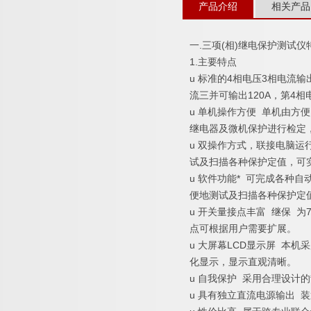
产品介绍
相关产品
一.三项(相)继电保护测试
1.主要特点
u 标准的4相电压3相电流
流三并可输出120A，第4
u 单机操作方便 单机由
继电器及微机保护进行检定
u 双操作方式，联接电脑运
试及扫描各种保护定值，可
u 软件功能* 可完成各
便地测试及扫描各种保护定
u 开关量接点丰富 继保 
点可根据用户需要扩展。
u 大屏幕LCD显示屏 本
化显示，显示直观清晰。
u 自我保护 采用合理设计
u 具有独立直流电源输出 装