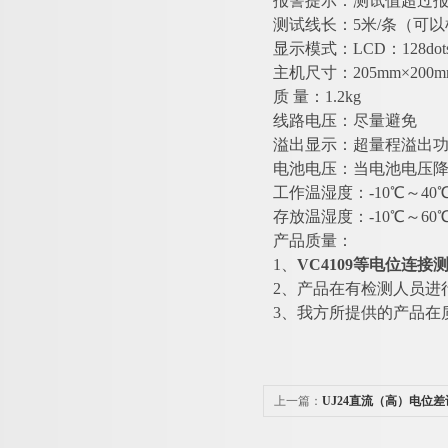
报警提示：测试值超过报警设
测试线长：5米/条（可
显示模式：LCD：128dots
主机尺寸：205mm×200m
质 量：1.2kg
线路电压：尽量避免
溢出显示：超量程溢出功
电池电压：当电池电压降
工作温湿度：-10℃～40℃
存放温湿度：-10℃～60℃
产品质量：
1、
VC4109等电位连接
2、产品在有检测人员进
3、我方所提供的产品在
上一篇：
UJ24直流（高）电位差