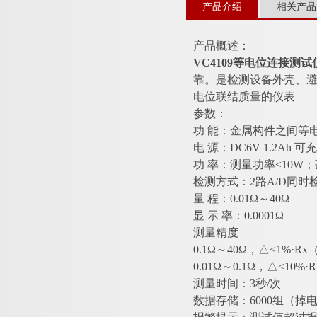
产品介绍
相关产品
产品概述：
VC4109等电位连接测
靠。是检测设备外壳、
电位联结质量的仪表
参数：
功 能：金属构件之间等
电 源：DC6V 1.2Ah 
功 率：测量功率≤10W
检测方式：2路A/D同时
量 程：0.01Ω～40Ω
显 示 率：0.0001Ω
测量精度
0.1Ω～40Ω，△≤1%·
0.01Ω～0.1Ω，△≤10%·R
测量时间：3秒/次
数据存储：6000组（