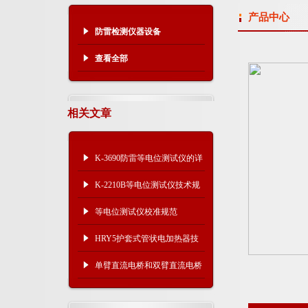
产品中心
防雷检测仪器设备
查看全部
相关文章
K-3690防雷等电位测试仪的详
细介绍
K-2210B等电位测试仪技术规
格
等电位测试仪校准规范
HRY5护套式管状电加热器技
术规格
单臂直流电桥和双臂直流电桥
的优缺点对比