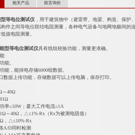
相关产品
留言询价
智能型等电位测试仪
，用于建筑物中（避雷带、地梁、构造、保护
属构件之间等电位联结电阻测量，各种电气设备与地网地极间的
它低值电阻测量。
：
4智能型等电位测试仪
具有线组校验功能，测量更准确。
功能
警功能。
储功能，能掉电存储6000组数据。
32接口数据上传功能，存储数据可以上传电脑，保存打印。
：
Ω～40Ω
01Ω
功率≤10W；蕞大工作电流≤1A
1Ω～40Ω，△≤1%·Rx（Rx为被测电阻值）
1Ω，△≤10%·Rx
路A/D同时检测