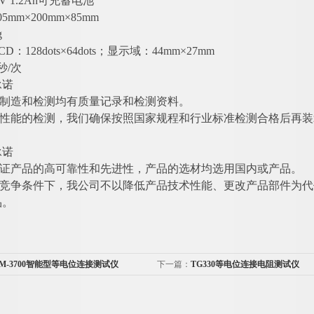
V 1.2Ah可充蓄电池
mm×200mm×85mm
g
：128dots×64dots；显示域：44mm×27mm
秒/次
承诺
的制造和检测均有质量记录和检测资料。
品性能的检测，我们确保按照国家规程和行业标准检测合格后再装
承诺
保证产品的高可靠性和先进性，产品的选材均选用国内或产品。
何竞争条件下，我公司不以降低产品技术性能、更改产品部件为
品。
ZM-3700智能型等电位连接测试仪
下一篇：
TG330等电位连接电阻测试仪