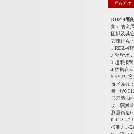
产品介绍
RDZ-4
象）的金
阻以及其
功能特点
1.
RDZ-
2.微欧计
3.超限报
4.数据存
5.RS2
技术参数
量 程0.01
显示率0.00
功 率测量
测量精度0.
0.01Ω～0.
检测方式2