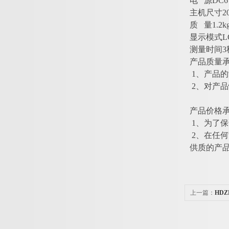
电 源DC6
主机尺寸205
质 量1.2k
显示模式LCD
测量时间3
产品质量
1、产品
2、对产
产品价格
1、为了
2、在任
供质的产
上一篇：
HD