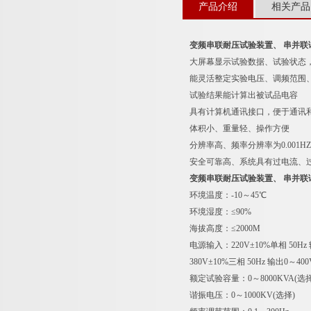
求
产品介绍
相关产品
变频串联耐压试验装置、 串并联
大屏幕显示试验数据、试验状态
能灵活整定实验电压、调频范围
试验结果能计算出被试品电容
具有计算机通讯接口，便于通讯
体积小、重量轻、操作方便
分辨率高、频率分辨率为0.001HZ
安全可靠高、系统具有过电流、
变频串联耐压试验装置、 串并联
环境温度：-10～45℃
环境湿度：≤90%
海拔高度：≤2000M
电源输入：220V±10%单相 50Hz 
380V±10%三相 50Hz 输出0～400
额定试验容量：0～8000KVA(选
谐振电压：0～1000KV(选择)