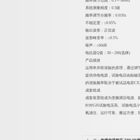
频率调节范围：0.1～300Hz
系统测量精度：0.5级
频率调节分频率：0.01Hz
不稳定度：≤0.05%
输出波形：正弦波
波形畸变率：≤0.5%
噪声：≤60dB
电抗器Q值：30～200(选择)
产品描述
运用串并联谐振的原理，通过调
提供供电电源，试验电压由励磁
的谐振频率取决于被试品电容C
成套组成
成套装置组成为变频调压电源、
针对GIS试验电压高、试验电流
氧浇注、运行可靠、搬运方便，