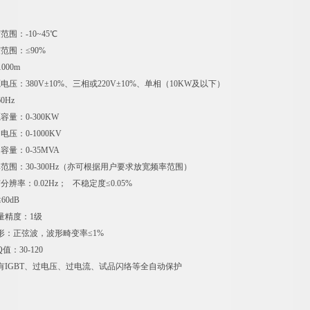
围：-10~45℃
范围：≤90%
000m
压：380V±10%、三相或220V±10%、单相（10KW及以下）
Hz
量：0-300KW
压：0-1000KV
量：0-35MVA
范围：30-300Hz（亦可根据用户要求放宽频率范围）
辨率：0.02Hz； 不稳定度≤0.05%
60dB
量精度：1级
形：正弦波，波形畸变率≤1%
值：30-120
有IGBT、过电压、过电流、试品闪络等全自动保护