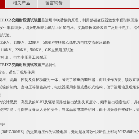
相关产品
留言询价
TPJXZ变频耐压测试装置
是运用串联谐振的原理，利用励磁变压器激发串联谐振回路
C发生串联谐振，谐振电压即为试品上所加电压。变频谐振试验装置广泛用于电力、冶
性试验。
35KV、110KV、220KV、500KV交联聚乙烯电力电缆交流耐压试验
110KV、220KV、500KV、GIS交流耐压试验
电机组、电力变压器工频耐压
TPJXZ变频耐压测试装置
产品特性
重量轻，适合于现场使用
调压、调频、控制及保护功能为一体，省去了笨重的调压器，而且操作方便、读数直观。
试验的制约。当电压等级较高时，电抗器采用多级或叠积式结构，便于运用输及现场
高
的设计思想、高品质的IGBT及驱动回路使输出波形失真度小，频率输出稳定性好，具
保护功能，可保护设备及人身的安全；当试品放电或击穿时，由于谐振条件被破坏，短
性好
30HZ-300HZ）的交流电压作为试验电源，无论是在等效性和*性上都与50HZ/6