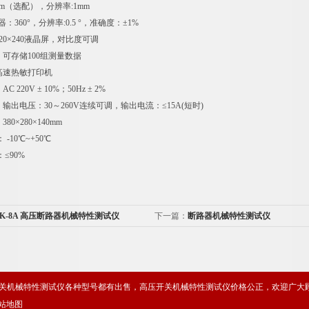
mm（选配），分辨率:1mm
：360°，分辨率:0.5 °，准确度：±1%
20×240液晶屏，对比度可调
：可存储100组测量数据
高速热敏打印机
 220V ± 10%；50Hz ± 2%
：输出电压：30～260V连续可调，输出电流：≤15A(短时)
80×280×140mm
-10℃~+50℃
≤90%
GK-8A 高压断路器机械特性测试仪
下一篇：
断路器机械特性测试仪
关机械特性测试仪各种型号都有出售，高压开关机械特性测试仪价格公正，欢迎广大
站地图