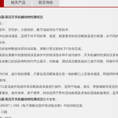
相关产品
留言询价
 断路器/高压开关机械动特性测试仪
点：
器件。浮空的，大面积的，数字滤波等抗干扰技术。
种位移传感器，适用于对不同距离、速度、精度要求的高压断路器进行检测，在不同
自动
后的各种数据全部自动采集。测量计算过程由CPU自动完成。
路器在测量中的接线错误及操作中的错误指令和不成功操作，开关机械特性测试仪具
及各断口的实际闸时间均予以显示，对检修、调试高压断路器的三相不同期、同相不同
。
的行程、超行程的测量，只要在高压断路器任意一相的断口上安装传感器，即能同时
%秒米。
0V/5A直流操作电源对高压断路器直接进行操作。适用于电磁、液压、弹簧储能等直流
重量轻、操作简单、便于携带，特别适用于野外流动检测及变电站现场检修测试，是高
 断路器/高压开关机械动特性测试仪
技术参数：
B6587.1-1986《电子测量仪器环境试验总纲》中的Ш组仪器.
12路