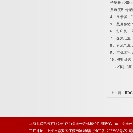
传感器：300
角速度B1传感器
4． 显示屏：3
5． 数据存储
6． 打印机：
7． 交流电源：AC
8． 直流电源
9． 主机体积：3
10．使用环境： 
11．相对湿度：
上一篇：
HD
上海胜绪电气有限公司作为高压开关机械特性测试仪厂家，高压开
工厂地址：上海市静安区江杨南路466弄
沪ICP备12032933号-22
网