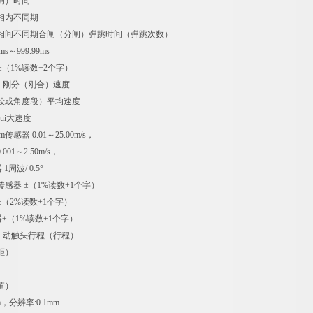
闸）时间
相内不同期
相间不同期合闸（分闸）弹跳时间（弹跳次数）
s～999.99ms
±（1%读数+2个字）
量：刚分（刚合）速度
段或角度段）平均速度
ui大速度
感器 0.01～25.00m/s，
001～2.50m/s，
1周波/ 0.5°
传感器 ±（1%读数+1个字）
 ±（2%读数+1个字）
器±（1%读数+1个字）
量：动触头行程（行程）
距）
值）
，分辨率:0.1mm