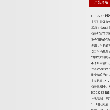
产品介绍
HDGK-8B
主要性能及特
采用了高稳定
仪器配置了两
重合闸操作能
识别，对操作
仪器对高压断
对闸先后顺序
不予显示输出
仪器对动触头
测量精度为1
主机提供22
仪器体积小、
HDGK-8B
环境组别：属G
1． 时间测量：