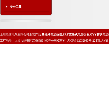
安全工具
上海胜绪电气有限公司主营产品:
稀油站电加热器
,
SRY直热式电加热器
,
GYY管状电加
工厂地址：上海市静安区江杨南路466弄公司权所有
沪ICP备12032933号-22
网站地图