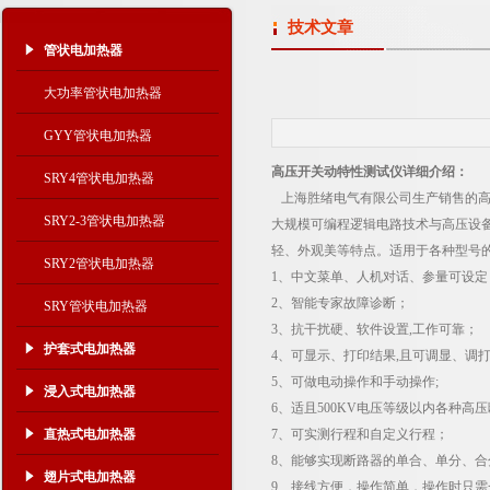
技术文章
管状电加热器
大功率管状电加热器
GYY管状电加热器
高压开关动特性测试仪详细介绍：
SRY4管状电加热器
上海胜绪电气有限公司生产销售的高压开
SRY2-3管状电加热器
大规模可编程逻辑电路技术与高压设
轻、外观美等特点。适用于各种型号的
SRY2管状电加热器
1、中文菜单、人机对话、参量可设定
2、智能专家故障诊断；
SRY管状电加热器
3、抗干扰硬、软件设置,工作可靠；
护套式电加热器
4、可显示、打印结果,且可调显、调
5、可做电动操作和手动操作;
浸入式电加热器
6、适且500KV电压等级以内各种高
直热式电加热器
7、可实测行程和自定义行程；
8、能够实现断路器的单合、单分、合
翅片式电加热器
9、接线方便，操作简单，操作时只