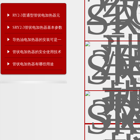
上
靠，
RY2-3普通型管状电加热器元
件正确使用规程
SRY2-3管状电加热器基本参数
查
导热油电加热器的安装可是一
S
门大学问
管状电加热器的安全使用技术
上
外表
要领
管状电加热器有哪些用途
查
S
上
器的
查