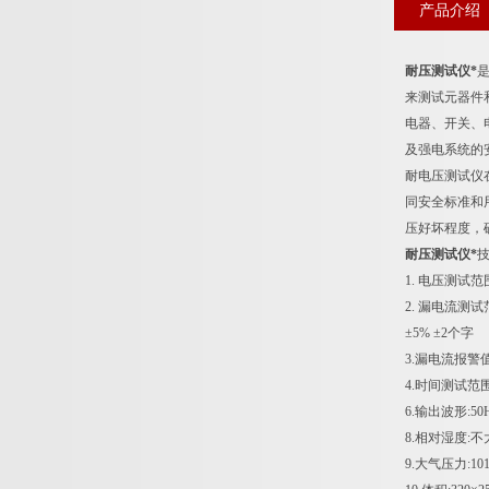
产品介绍
耐压测试仪*
来测试元器件和
电器、开关、
及强电系统的
耐电压测试仪
同安全标准和
压好坏程度，
耐压测试仪*
1. 电压测试范围:
2. 漏电流测试范
±5% ±2个字
3.漏电流报警值
4.时间测试范围
6.输出波形:5
8.相对湿度:不
9.大气压力:101