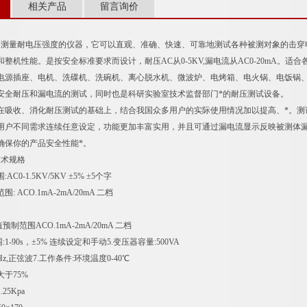
相关产品
留言询价
是测量耐电压强度的仪器，它可以直观、准确、快速、可靠地测试各种被测对象的击穿
整机性能。是按安全标准要求而设计，耐压AC从0-5KV,漏电流从AC0-20mA。
电源插座、电机、洗碟机、洗碗机、离心脱水机、微波炉、电烤箱、电火锅、电饭锅
安全耐压和漏电流的测试，同时也是科研实验室技术监督部门*的耐压测试设备。
在吸收、消化耐压测试的基础上，结合我国众多用户的实际使用情况加以提高、*。测
用户不同需求连续任意设定，功能更加丰富实用，并且可通过漏电流显示反映被测体
确保你的产品安全性能*。
技术规格
AC0-1.5KV/5KV ±5% ±5个字
围: ACO.1mA-2mA/20mA 二档
预制范围ACO.1mA-2mA/20mA 二档
:1-90s，±5% 连续设定和手动5.变压器容量:500VA
0Hz,正弦波7.工作条件:环境温度0-40℃
大于75%
.25Kpa