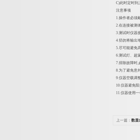
C)此时定时到
注意事项
1.操作者必须
2.在连接被测
3.测试时仪器
4.切勿将输出
5.尽可能避免
6.测试灯、超
7.排除故障时
8.为了避免意
9.仪器空载调
10.仪器避免
11.仪器使
上一篇：
数显