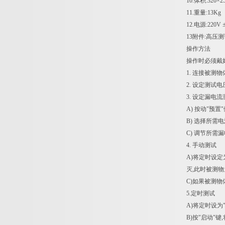
10.体积:320×2
11.重量:13Kg
12.电源:220V 
13附件:高压
操作方法
操作时必须戴
1. 连接被测
2. 设定测试
3. 设定漏电
A) 按动"预置
B) 选择所需
C) 调节所需
4. 手动测试
A)将定时设定
灭,此时被测
C)如果被测物
5.定时测试
A)将定时设为
B)按"启动"