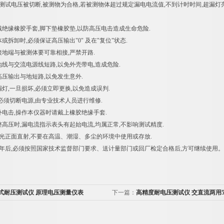
,测试电压被切断,被测物为合格,若被测物体超过规定漏电电流值,不到计时时间,超漏灯
戴绝缘橡胶手套,脚下垫橡胶垫,以防高压电击造成生命危险.
体或拆卸时,必须保证高压输出"0" 及在"复位"状态.
接地端与被测体要可靠相接,严禁开路.
地线与交流电源线短路,以免外壳带电,造成危险.
高压输出与地短路,以免发生意外.
漏灯,一旦损坏,必须立即更换,以免造成误判.
,必须切断电源,由专业技术人员进行维修.
外电击,操作本仪器时请戴上橡胶绝缘手套.
整高压时,漏电流指示表头有起始电流,均属正常,不影响测试精度.
阳光正面直射,不要在高温、潮湿、多尘的环境中使用或存放.
用一年后,必须按照国家技术监督部门要求、送计量部门或回厂检定合格后,方可继续使用。
式耐压测试仪 原理电压测量仪表
下一篇：
高精度耐电压测试仪 交直流两用5