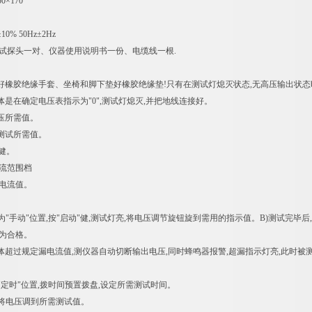
50×170
±10% 50Hz±2Hz
测试探头一对、仪器使用说明书一份、电缆线一根.
好橡胶绝缘手套、坐椅和脚下垫好橡胶绝缘垫!只有在测试灯熄灭状态,无高压输出状态
物体是在确定电压表指示为"0",测试灯熄灭,并把地线连接好。
电压所需值。
流测试所需值。
"健。
电流范围档
漏电流值。
为"手动"位置,按"启动"健,测试灯亮,将电压调节旋钮旋到需用的指示值。B)测试完毕
物为合格。
体超过规定漏电流值,测仪器自动切断输出电压,同时蜂鸣器报警,超漏指示灯亮,此时被测
"定时"位置,拨时间预置拨盘,设定所需测试时间。
键,将电压调到所需测试值。