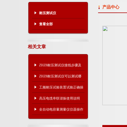
产品中心
耐压测试仪
查看全部
相关文章
ZHZ8耐压测试仪接线步骤及
注意事项
ZHZ8耐压测试仪可以测试哪
些设备？
工频耐压试验装置试验正确操
作步骤
高压电缆串联谐振使用说明
全自动电容量测量仪仪器操作
方法