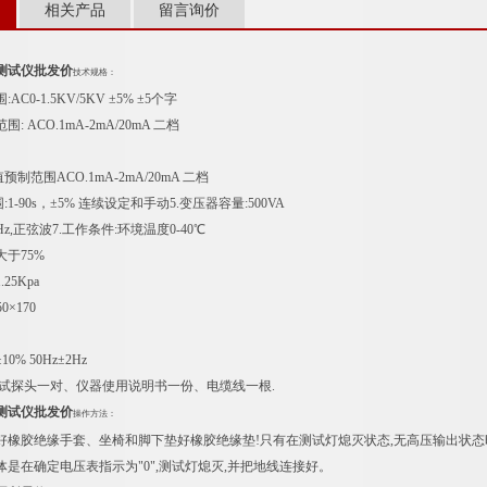
相关产品
留言询价
测试仪批发价
技术规格：
AC0-1.5KV/5KV ±5% ±5个字
围: ACO.1mA-2mA/20mA 二档
预制范围ACO.1mA-2mA/20mA 二档
:1-90s，±5% 连续设定和手动5.变压器容量:500VA
0Hz,正弦波7.工作条件:环境温度0-40℃
大于75%
.25Kpa
50×170
±10% 50Hz±2Hz
测试探头一对、仪器使用说明书一份、电缆线一根.
测试仪批发价
操作方法：
好橡胶绝缘手套、坐椅和脚下垫好橡胶绝缘垫!只有在测试灯熄灭状态,无高压输出状态
物体是在确定电压表指示为"0",测试灯熄灭,并把地线连接好。