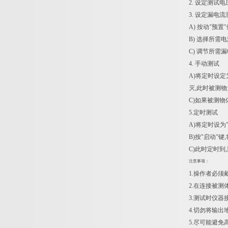
2. 设定测试
3. 设定漏电
A) 按动"预置
B) 选择所需
C) 调节所需
4. 手动测试
A)将定时设定
灭,此时被测
C)如果被测物
5.定时测试
A)将定时设为
B)按"启动"
C)此时定时到
注意事项：
1.操作者必须
2.在连接被测
3.测试时仪器
4.切勿将输出
5.尽可能避免