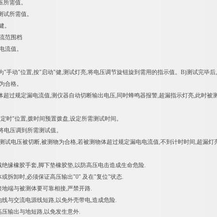
电压所需值。
流测试所需值。
"健。
电流范围档
漏电流值。
为"手动"位置,按"启动"健,测试灯亮,将电压调节旋钮旋到需用的指示值。B)测试完毕
物为合格。
体超过规定漏电流值,测仪器自动切断输出电压,同时蜂鸣器报警,超漏指示灯亮,此时被测
"定时"位置,拨时间预置拨盘,设定所需测试时间。
键,将电压调到所需测试值。
,测试电压被切断,被测物为合格,若被测物体超过规定漏电电流值,不到计时时间,超漏灯
戴绝缘橡胶手套,脚下垫橡胶垫,以防高压电击造成生命危险.
体或拆卸时,必须保证高压输出"0" 及在"复位"状态.
接地端与被测体要可靠相接,严禁开路.
地线与交流电源线短路,以免外壳带电,造成危险.
高压输出与地短路,以免发生意外.