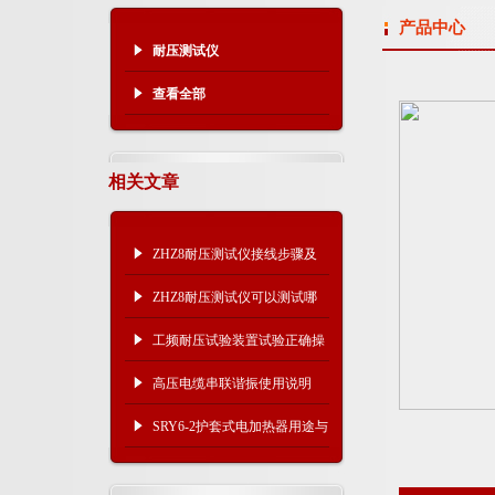
产品中心
耐压测试仪
查看全部
相关文章
ZHZ8耐压测试仪接线步骤及
注意事项
ZHZ8耐压测试仪可以测试哪
些设备？
工频耐压试验装置试验正确操
作步骤
高压电缆串联谐振使用说明
SRY6-2护套式电加热器用途与
特点