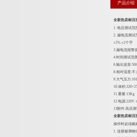
产品介绍
全新热卖耐压
1. 电压测试范围:
2. 漏电流测试范
±5% ±2个字
3.漏电流报警值
4.时间测试范围
6.输出波形:5
8.相对湿度:不
9.大气压力:101
10.体积:320×2
11.重量:13Kg
12.电源:220V 
13附件:高压
全新热卖耐压
操作时必须戴
1. 连接被测