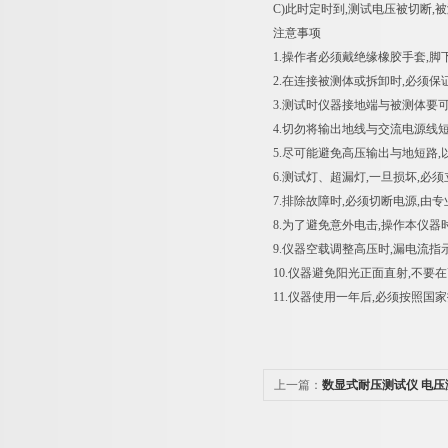
C)此时定时到,测试电压被切断,
注意事项
1.操作者必须戴绝缘橡胶手套,脚
2.在连接被测体或拆卸时,必须保证
3.测试时仪器接地端与被测体要可
4.切勿将输出地线与交流电源线短
5.尽可能避免高压输出与地短路,
6.测试灯、超漏灯,一旦损坏,必须
7.排除故障时,必须切断电源,由
8.为了避免意外电击,操作本仪器
9.仪器空载调整高压时,漏电流指
10.仪器避免阳光正面直射,不要
11.仪器使用一年后,必须按照
上一篇：
数显式耐压测试仪 电