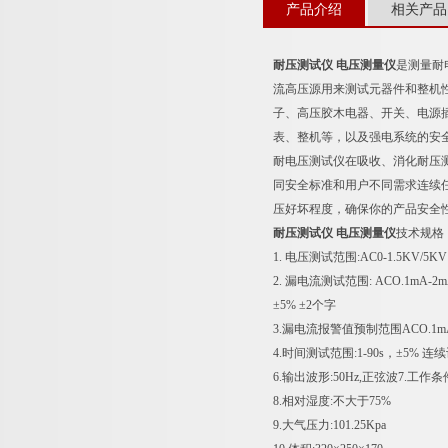
产品介绍
相关产品
耐压测试仪 电压测量仪
是测量耐
流高压源用来测试元器件和整机性能
子、高压胶木电器、开关、电源
表、整机等，以及强电系统的安
耐电压测试仪在吸收、消化耐压
同安全标准和用户不同需求连续
压好坏程度，确保你的产品安全性
耐压测试仪 电压测量仪
技术规格
1. 电压测试范围:AC0-1.5KV/5KV
2. 漏电流测试范围: ACO.1mA-2m
±5% ±2个字
3.漏电流报警值预制范围ACO.1mA-
4.时间测试范围:1-90s，±5% 连
6.输出波形:50Hz,正弦波7.工作条
8.相对湿度:不大于75%
9.大气压力:101.25Kpa