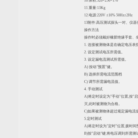
10.体积:320×250×170
11.重量:13Kg
12.电源:220V ±10% 50Hz±2Hz
13附件:高压测试探头一对、仪
操作方法
操作时必须戴好橡胶绝缘手套、坐
1. 连接被测物体是在确定电压表
2. 设定测试电压所需值。
3. 设定漏电流测试所需值。
A) 按动"预置"健。
B) 选择所需电流范围档
C) 调节所需漏电流值。
4. 手动测试
A)将定时设定为"手动"位置,按
灭,此时被测物为合格。
C)如果被测物体超过规定漏电流值
5.定时测试
A)将定时设为"定时"位置,拨时
B)按"启动"键,将电压调到所需测