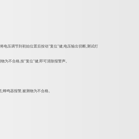
后,将电压调节到初始位置后按动"复位"健,电压输出切断,测试灯
物为不合格,按"复位"健,即可清除报警声。
亮,蜂鸣器报警,被测物为不合格。