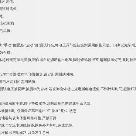
电压所需值。
流测试所需值。
"健。
电流范围档
漏电流值。
为"手动"位置,按"启动"健,测试灯亮,将电压调节旋钮旋到需用的指示值。B)测试完毕
物为合格。
体超过规定漏电流值,测仪器自动切断输出电压,同时蜂鸣器报警,超漏指示灯亮,此时被测
"定时"位置,拨时间预置拨盘,设定所需测试时间。
键,将电压调到所需测试值。
,测试电压被切断,被测物为合格,若被测物体超过规定漏电电流值,不到计时时间,超漏灯
戴绝缘橡胶手套,脚下垫橡胶垫,以防高压电击造成生命危险.
体或拆卸时,必须保证高压输出"0" 及在"复位"状态.
接地端与被测体要可靠相接,严禁开路.
地线与交流电源线短路,以免外壳带电,造成危险.
高压输出与地短路,以免发生意外.