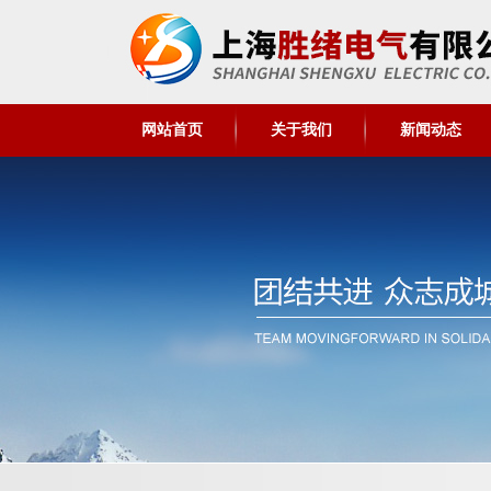
网站首页
关于我们
新闻动态