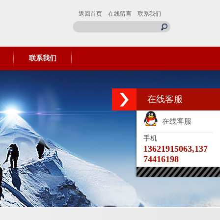
返回首页
在线留言
联系我们
联系我们
在线客服
在线客服
手机
13621915063,137
74416198