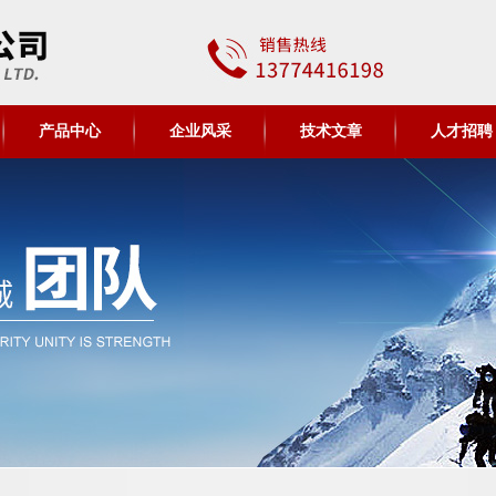
产品中心
企业风采
技术文章
人才招聘