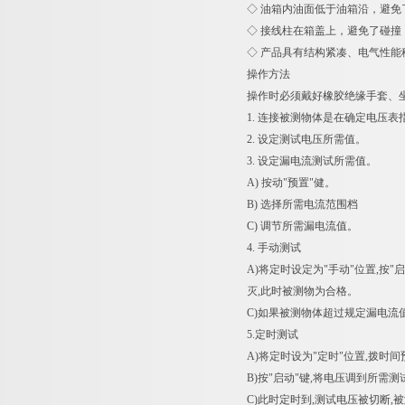
◇ 油箱内油面低于油箱沿，避免
◇ 接线柱在箱盖上，避免了碰撞
◇ 产品具有结构紧凑、电气性
操作方法
操作时必须戴好橡胶绝缘手套、坐
1. 连接被测物体是在确定电压表
2. 设定测试电压所需值。
3. 设定漏电流测试所需值。
A) 按动"预置"健。
B) 选择所需电流范围档
C) 调节所需漏电流值。
4. 手动测试
A)将定时设定为"手动"位置,按
灭,此时被测物为合格。
C)如果被测物体超过规定漏电流值
5.定时测试
A)将定时设为"定时"位置,拨时
B)按"启动"键,将电压调到所需测
C)此时定时到,测试电压被切断,