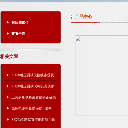
产品中心
耐压测试仪
查看全部
相关文章
ZHZ8耐压测试仪接线步骤及
注意事项
ZHZ8耐压测试仪可以测试哪
些设备？
工频耐压试验装置试验正确操
作步骤
高压电缆串联谐振使用说明
ZX25a实验室直流电阻箱用途