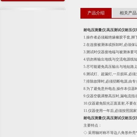
产品介绍
相关产品
耐电压测量仪|高压测试仪耐压仪
1.操作者必须戴绝缘橡胶手套,脚
2.在连接被测体或拆卸时,必须保证
3.测试时仪器接地端与被测体要可
4.切勿将输出地线与交流电源线短
5.尽可能避免高压输出与地短路,
6.测试灯、超漏灯,一旦损坏,必须
7.排除故障时,必须切断电源,由
8.为了避免意外电击,操作本仪器
9.仪器空载调整高压时,漏电流指
10.仪器避免阳光正面直射,不要
11.仪器使用一年后,必须按照
耐电压测量仪|高压测试仪耐压仪
主要特点：
◇ 采用轴对称不等边八角形外壳