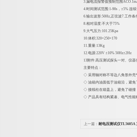
3.漏电流报警值预制范围ACO.1mA-
4.时间测试范围:1-90s，±5% 连
6.输出波形:50Hz,正弦波7.工作条
8.相对湿度:不大于75%
9.大气压力:101.25Kpa
10.体积:320×250×170
11.重量:13Kg
12.电源:220V ±10% 50Hz±2Hz
13附件:高压测试探头一对、仪
主要特点：
◇ 采用轴对称不等边八角形外壳
◇ 油箱内油面低于油箱沿，避免
◇ 接线柱在箱盖上，避免了碰撞
◇ 产品具有结构紧凑、电气性
上一篇：
耐电压测试仪TL5605A 
50mA