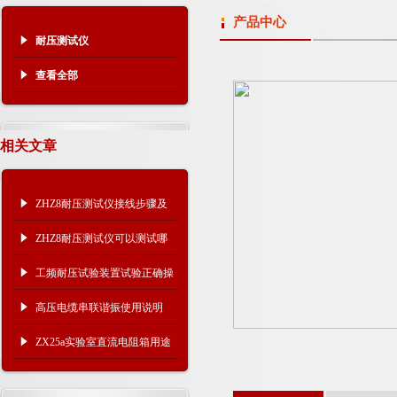
产品中心
耐压测试仪
查看全部
相关文章
ZHZ8耐压测试仪接线步骤及
注意事项
ZHZ8耐压测试仪可以测试哪
些设备？
工频耐压试验装置试验正确操
作步骤
高压电缆串联谐振使用说明
ZX25a实验室直流电阻箱用途