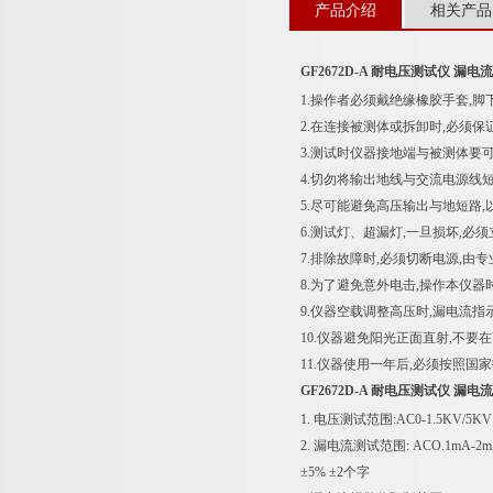
产品介绍
相关产品
GF2672D-A 耐电压测试仪 漏电流
1.操作者必须戴绝缘橡胶手套,脚
2.在连接被测体或拆卸时,必须保证
3.测试时仪器接地端与被测体要可
4.切勿将输出地线与交流电源线短
5.尽可能避免高压输出与地短路,
6.测试灯、超漏灯,一旦损坏,必须
7.排除故障时,必须切断电源,由
8.为了避免意外电击,操作本仪器
9.仪器空载调整高压时,漏电流指
10.仪器避免阳光正面直射,不要
11.仪器使用一年后,必须按照
GF2672D-A 耐电压测试仪 漏电流
1. 电压测试范围:AC0-1.5KV/5KV
2. 漏电流测试范围: ACO.1mA-2m
±5% ±2个字