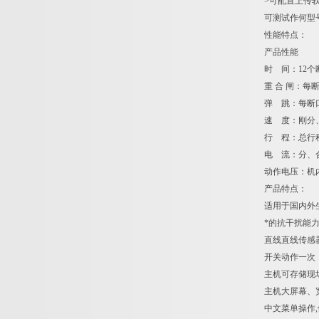
>可配置上传
可测试作何型
性能特点：
产品性能
时 间：12
重 合 闸：
弹 跳：每断
速 度：刚分
行 程：总行
电 流：分、
动作电压：机内
产品特点：
适用于国内外
*的抗干扰能
直线直线传感
开关动作一次
主机可存储现
主机大屏幕、
中文菜单操作