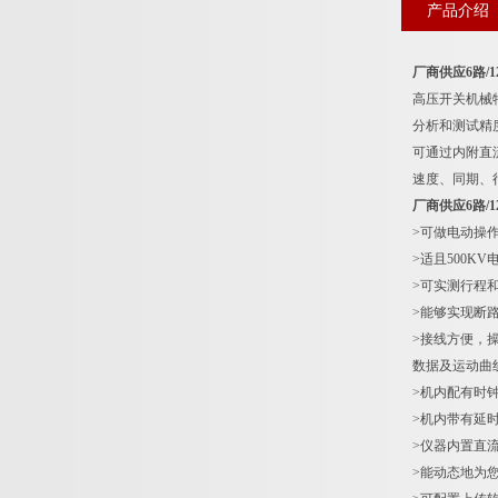
产品介绍
厂商供应6路/
高压开关机械
分析和测试精
可通过内附直
速度、同期、
厂商供应6路/
>可做电动操
>适且500K
>可实测行程
>能够实现断
>接线方便，
数据及运动曲
>机内配有时
>机内带有延
>仪器内置直流
>能动态地为