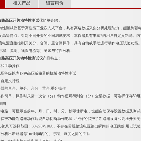
相关产品
留言询价
12路高压开关动特性测试仪
简单介绍：
特性测试仪基于高性能工业嵌入式平台，具有高速数据采集分析处理能力，能抵御强电
度高等特点。针对不同开关的不同测试要求，本仪器具有丰富*的用户自定义功能。内
流电源直接控制开关分、合闸、重合闸操作，具有自动或手动进行动作电压试验功能
行程、弹跳、线圈电流等）测试与特性分析。
12路高压开关动特性测试仪
产品特点：
作和手动操作
V电压等级以内各种高压断路器的机械动特性测试
和自定义行程
路器的单合、单分、合分、重合,重分操作
操作简单，操作时只需一次合（分）动作便可得到合（分）全部数据，可选择保存50组
线图
钟电路，可显示当前年、月、日、时、分、秒即使断电，也能自动保存设置数据及测试
时保护功能断路器动作后能自动切断动作电源，很好的保护了断路器设备和高压开关测
电源,可选择范围：30-270V/10A，不存在常规整流电源输出瞬间的电压跌落,用以
您分析出断路器每1ms时间内的、行程、速度之间的关系