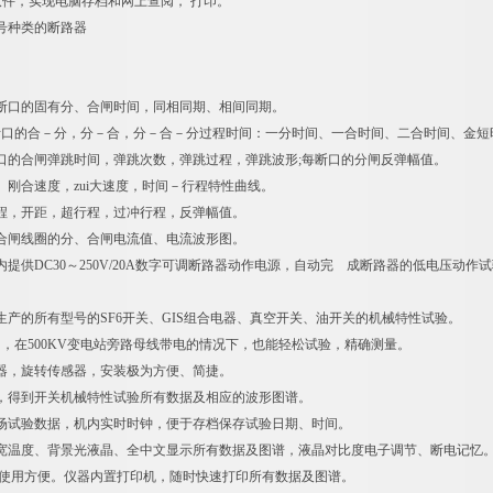
软件，实现电脑存档和网上查阅， 打印。
号种类的断路器
个断口的固有分、合闸时间，同相同期、相间同期。
每断口的合－分，分－合，分－合－分过程时间：一分时间、一合时间、二合时间、金
口的合闸弹跳时间，弹跳次数，弹跳过程，弹跳波形;每断口的分闸反弹幅值。
、刚合速度，zui大速度，时间－行程特性曲线。
程，开距，超行程，过冲行程，反弹幅值。
合闸线圈的分、合闸电流值、电流波形图。
提供DC30～250V/20A数字可调断路器动作电源，自动完 成断路器的低电压动
生产的所有型号的SF6开关、GIS组合电器、真空开关、油开关的机械特性试验。
力，在500KV变电站旁路母线带电的情况下，也能轻松试验，精确测量。
器，旋转传感器，安装极为方便、简捷。
，得到开关机械特性试验所有数据及相应的波形图谱。
场试验数据，机内实时时钟，便于存档保存试验日期、时间。
宽温度、背景光液晶、全中文显示所有数据及图谱，液晶对比度电子调节、断电记忆
,使用方便。仪器内置打印机，随时快速打印所有数据及图谱。