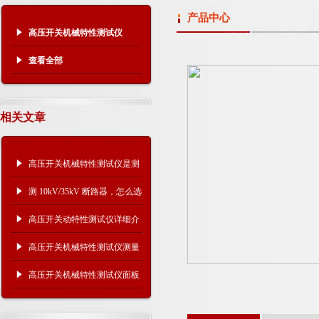
产品中心
高压开关机械特性测试仪
查看全部
相关文章
高压开关机械特性测试仪是测
什么的？主要作用是什么？
测 10kV/35kV 断路器，怎么选
高压开关机械特性测试仪？
高压开关动特性测试仪详细介
绍
高压开关机械特性测试仪测量
术语解析
高压开关机械特性测试仪面板
示意图