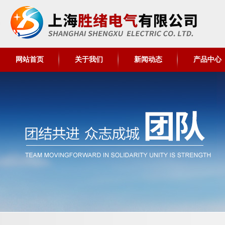
网站首页
关于我们
新闻动态
产品中心