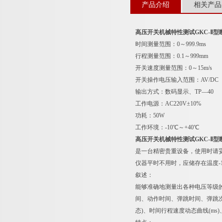
产品介绍
相关产品
高压开关机械特性测试GKC-Ⅱ
时间测量范围：0～999.9ms 
行程测量范围：0.1～999mm
开关速度测量范围：0～15m/s 
开关操作电压输入范围：AV/DC
输出方式：数码显示、TP—4
工作电源：AC220V±10% 
功耗：50W
工作环境：-10℃～+40℃
高压开关机械特性测试GKC-Ⅱ
是一台精密贵重设备，使用时请
仪器平时不用时，应储存在温度-
叙述：
能够准确地测量出各种电压等级
间、动作时间、弹跳时间、弹跳次
态)、时间行程速度动态曲线(ms