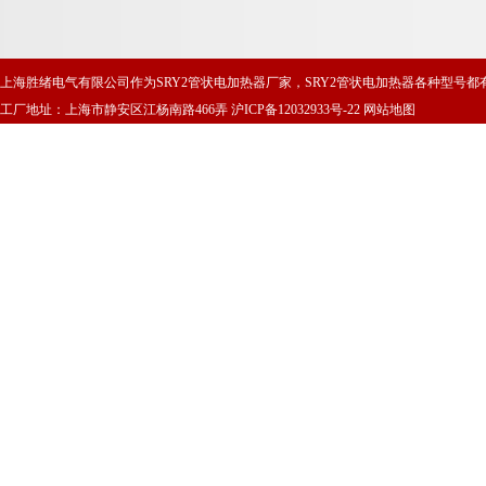
上海胜绪电气有限公司作为SRY2管状电加热器厂家，SRY2管状电加热器各种型号都
工厂地址：上海市静安区江杨南路466弄
沪ICP备12032933号-22
网站地图