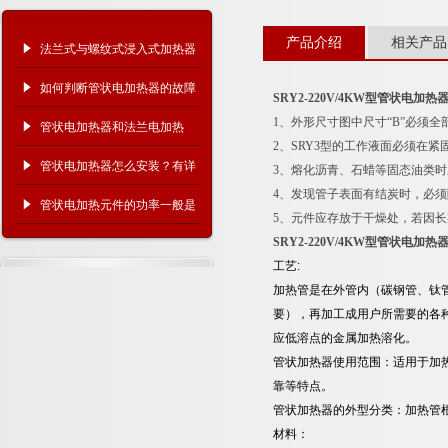
产品介绍
相关产品
法兰式与螺纹式浸入式加热器
哪种更耐用、更好维护？
如何判断管状电加热器的故障
SRY2-220V/4KW型管状电加热
1、外形尺寸图中尺寸“B”必须
原因？
管状电加热器和法兰电加热
2、SRY3型的工作液面必须在紧
器、翅片电加热器有什么区
管状电加热器怎么安装？有详
3、熔化沥青、石蜡等固态油类
4、发现管子表面有结炭时，必
别？
细的操作步骤吗？
管状电加热元件的功率一般是
5、元件应存放于干燥处，若因长
多少？
SRY2-220V/4KW型管状电加热
工艺:
加热管是在外管内（碳钢管、钛
要），再加工成用户所需要的各
应低溶点的金属加热溶化。
管状加热器使用范围：适用于加
靠等特点。
管状加热器的外型分类：加热管
材料：