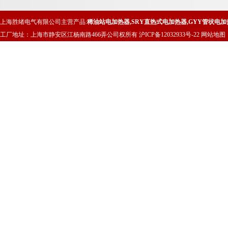
上海胜绪电气有限公司主营产品:
稀油站电加热器
,
SRY直热式电加热器
,
GYY管状电加
工厂地址：上海市静安区江杨南路466弄公司权所有
沪ICP备12032933号-22
网站地图