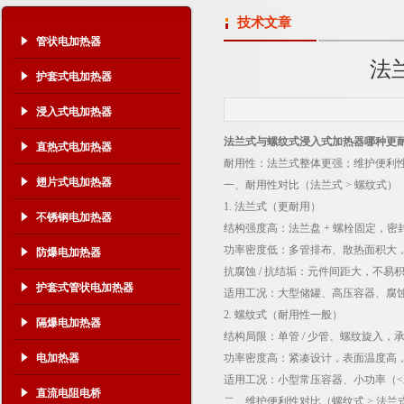
技术文章
管状电加热器
法
护套式电加热器
浸入式电加热器
法兰式与螺纹式浸入式加热器哪种更
直热式电加热器
耐用性：法兰式整体更强；维护便利
翅片式电加热器
一、耐用性对比（法兰式 > 螺纹式）
1. 法兰式（更耐用）
不锈钢电加热器
结构强度高：法兰盘 + 螺栓固定，密
功率密度低：多管排布、散热面积大，
防爆电加热器
抗腐蚀 / 抗结垢：元件间距大，不
护套式管状电加热器
适用工况：大型储罐、高压容器、腐蚀
2. 螺纹式（耐用性一般）
隔爆电加热器
结构局限：单管 / 少管、螺纹旋入，
电加热器
功率密度高：紧凑设计，表面温度高
适用工况：小型常压容器、小功率（<
直流电阻电桥
二、维护便利性对比（螺纹式 > 法兰