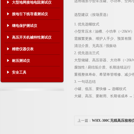
适用场景
小型常压罐、小功率、空间
大型地网接地电阻测试仪
接地引下线导通测试仪
选型建议（按场景选）
1. 优先选螺纹式
继电保护测试仪
小型常压水 / 油槽、小功率（<20k
高压开关机械特性测试仪
需频繁更换、维护人手少、预算有限
清洁介质、无高压 / 强振动
精密仪器仪表
2. 优先选法兰式
大型储罐、高压容器、大功率（>20k
耐压测试仪
腐蚀性 / 易结垢介质、长期连续运行
安全工具
重视整体寿命、希望单管维修、减少
3. 一句话总结
小罐、低压、要快修 → 选螺纹式
大罐、高压、要耐用、长期省成本 →
上一篇：
WHX-300C无线高压核
何实现的？