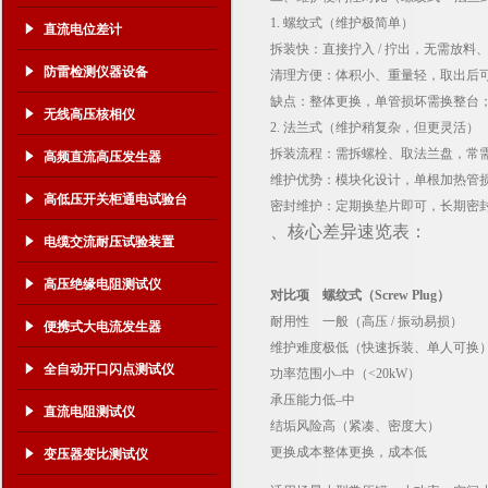
1. 螺纹式（维护极简单）
直流电位差计
拆装快：直接拧入 / 拧出，无需放
防雷检测仪器设备
清理方便：体积小、重量轻，取出后
缺点：整体更换，单管损坏需换整台
无线高压核相仪
2. 法兰式（维护稍复杂，但更灵活）
拆装流程：需拆螺栓、取法兰盘，常需放
高频直流高压发生器
维护优势：模块化设计，单根加热管
高低压开关柜通电试验台
密封维护：定期换垫片即可，长期密
、核心差异速览表：
电缆交流耐压试验装置
高压绝缘电阻测试仪
对比项
螺纹式（Screw Plug）
耐用性
一般（高压 / 振动易损）
便携式大电流发生器
维护难度
极低（快速拆装、单人可换
全自动开口闪点测试仪
功率范围
小–中（<20kW）
承压能力
低–中
直流电阻测试仪
结垢风险
高（紧凑、密度大）
更换成本
整体更换，成本低
变压器变比测试仪