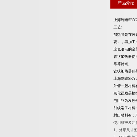
产品介绍
上海制造SRY
工艺:
加热管是在外
要），再加工
应低溶点的金
管状加热器使
靠等特点。
管状加热器的
上海制造SRY
外管一般材料有I
氧化镁粉是根
电阻丝为发热件，
引线端子材料
封口材料有：
使用维护及注
1、外形尺寸