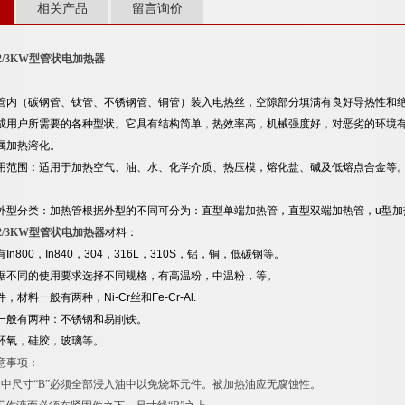
相关产品
留言询价
2/3KW型管状电加热器
管内（碳钢管、钛管、不锈钢管、铜管）装入电热丝，空隙部分填满有良好导热性和
成用户所需要的各种型状。它具有结构简单，热效率高，机械强度好，对恶劣的环境
属加热溶化。
用范围：适用于加热空气、油、水、化学介质、热压模，熔化盐、碱及低熔点合金等
外型分类：加热管根据外型的不同可分为：直型单端加热管，直型双端加热管，u型加
2/3KW型管状电加热器
材料：
n800，In840，304，316L，310S，铝，铜，低碳钢等。
据不同的使用要求选择不同规格，有高温粉，中温粉，等。
材料一般有两种，Ni-Cr丝和Fe-Cr-Al.
一般有两种：不锈钢和易削铁。
环氧，硅胶，玻璃等。
意事项：
图中尺寸“B”必须全部浸入油中以免烧坏元件。被加热油应无腐蚀性。