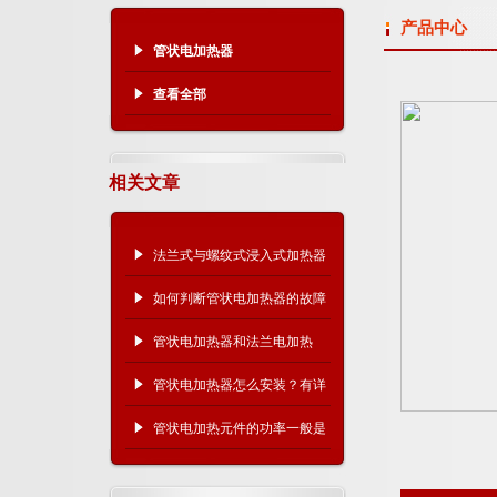
产品中心
管状电加热器
查看全部
相关文章
法兰式与螺纹式浸入式加热器
哪种更耐用、更好维护？
如何判断管状电加热器的故障
原因？
管状电加热器和法兰电加热
器、翅片电加热器有什么区
管状电加热器怎么安装？有详
别？
细的操作步骤吗？
管状电加热元件的功率一般是
多少？