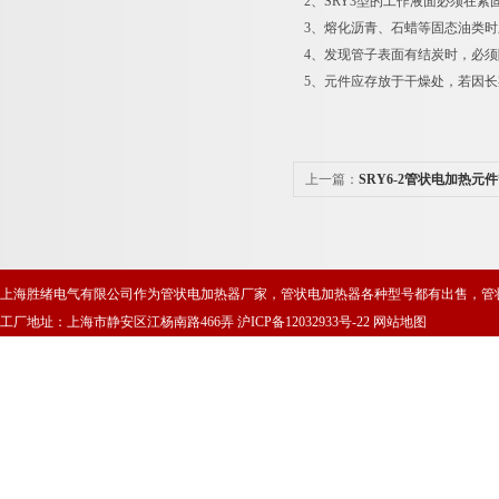
2、SRY3型的工作液面必须在紧
3、熔化沥青、石蜡等固态油类
4、发现管子表面有结炭时，必
5、元件应存放于干燥处，若因长
上一篇：
SRY6-2管状电加热元件
上海胜绪电气有限公司作为管状电加热器厂家，管状电加热器各种型号都有出售，管
工厂地址：上海市静安区江杨南路466弄
沪ICP备12032933号-22
网站地图