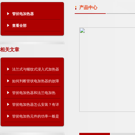
产品中心
管状电加热器
查看全部
相关文章
法兰式与螺纹式浸入式加热器
哪种更耐用、更好维护？
如何判断管状电加热器的故障
原因？
管状电加热器和法兰电加热
器、翅片电加热器有什么区
管状电加热器怎么安装？有详
别？
细的操作步骤吗？
管状电加热元件的功率一般是
多少？