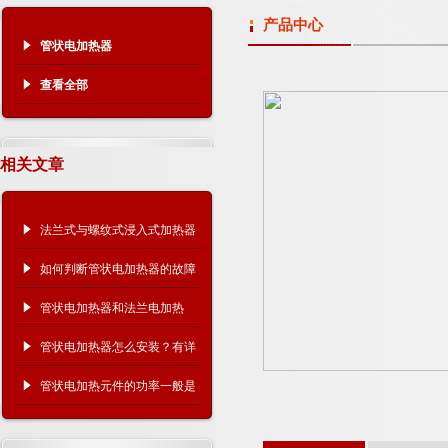
产品中心
管状电加热器
查看全部
相关文章
法兰式与螺纹式浸入式加热器
哪种更耐用、更好维护？
如何判断管状电加热器的故障
原因？
管状电加热器和法兰电加热
器、翅片电加热器有什么区
管状电加热器怎么安装？有详
别？
细的操作步骤吗？
管状电加热元件的功率一般是
多少？