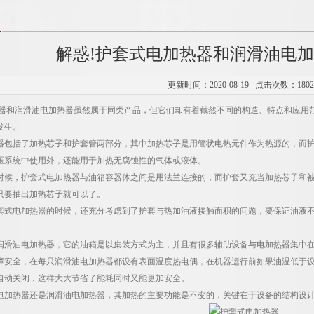
解惑!护套式电加热器和润滑油电
更新时间：2020-08-19 点击次数：180
器
和润滑油电加热器虽然属于同类产品，但它们却有着截然不同的构造、特点和应用
发生。
括了加热芯子和护套管两部分，其中加热芯子是用管状电热元件作为热源的，而护
压系统中使用外，还能用于加热无腐蚀性的气体或液体。
，护套式电加热器与油箱容器体之间是用法兰连接的，而护套又充当加热芯子和被
只要抽出加热芯子就可以了。
电加热器的时候，还充分考虑到了护套与热加油液接触面积的问题，要保证油液不
油电加热器，它的油箱是以集装方式为主，并且有很多辅助设备与电加热器集中在
全，在每只润滑油电加热器都设有表面温度热电偶，在机器运行前如果油温低于设
自动关闭，这样大大节省了能耗同时又能更加安全。
热器还是润滑油电加热器，其加热的主要功能是不变的，关键在于设备的结构设计