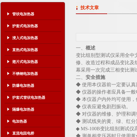
技术文章
管状电加热器
护套式电加热器
浸入式电加热器
一、
概述
直热式电加热器
变比组别型测试仪采用全中
翅片式电加热器
修、改造过程和成品变比及
幕采用一次完成三相变比测
不锈钢电加热器
二、
安全措施
◆ 使用本仪器前一定要认
防爆电加热器
◆ 仪器的操作者应具备一
护套式管状电加热器
◆ 本仪器户内外均可使用
◆ 仪表应避免剧烈振动。
隔爆电加热器
◆ 对仪器的维修、护理和
◆ 测试线夹的黄、绿、红分
电加热器
◆ MS-100B变比组别测
直流电阻电桥
◆ 测单相变压器时只使用