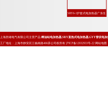
SRY6-1护套式电加热器广东生
产
上海胜绪电气有限公司主营产品:
稀油站电加热器
,
SRY直热式电加热器
,
GYY管状电加
工厂地址：上海市静安区江杨南路466弄公司权所有
沪ICP备12032933号-22
网站地图